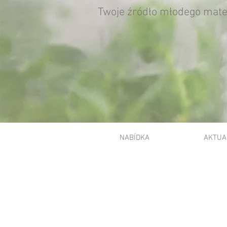
Twoje źródło młodego mater
NABÍDKA
AKTUA