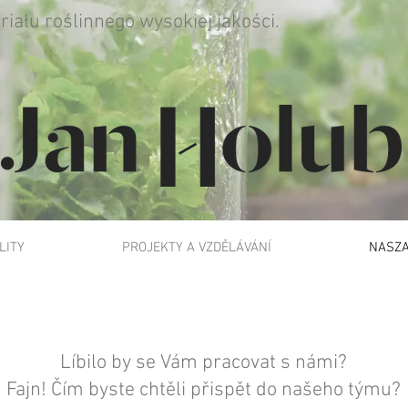
iału roślinnego wysokiej jakości.
LITY
PROJEKTY A VZDĚLÁVÁNÍ
NASZA
Líbilo by se Vám pracovat s námi?
Fajn! Čím byste chtěli přispět do našeho týmu?